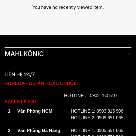
You have no recently viewed item.
MAHLKÖNIG
LIÊN HỆ 24/7
HORECA – DỰ ÁN – CÁC CHUỖI:
HOTLINE : 0902 750 510
SALES LẺ 24/7
1
Văn Phòng HCM
HOTLINE 1: 0903 315 906
HOTLINE 2: 0909 691 065
2
Văn Phòng Đà Nẵng
HOTLINE 1: 0909 691 065