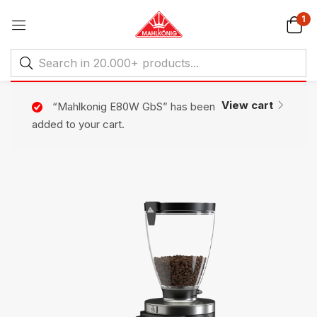
1
View cart
“Mahlkonig E80W GbS” has been
added to your cart.