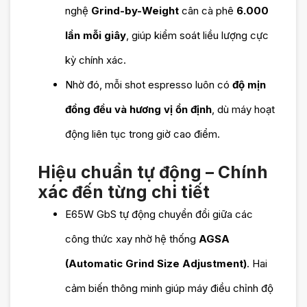
nghệ
Grind-by-Weight
cân cà phê
6.000
Trung
Sài Gòn – Đà Nẵng – Hà
lần mỗi giây
, giúp kiểm soát liều lượng cực
tâm bảo
Nội
kỳ chính xác.
hành
Nhờ đó, mỗi shot espresso luôn có
độ mịn
Newtec:
đồng đều và hương vị ổn định
, dù máy hoạt
động liên tục trong giờ cao điểm.
Hỗ trợ cho mượn
Hiệu chuẩn tự động – Chính
máy khi Newtec
xác đến từng chi tiết
có sẵn và cần
E65W GbS tự động chuyển đổi giữa các
thiết
công thức xay nhờ hệ thống
AGSA
Newtec cung cấp
(Automatic Grind Size Adjustment)
. Hai
Ưu đãi
cảm biến thông minh giúp máy điều chỉnh độ
các gói bảo hành
độc quyền: