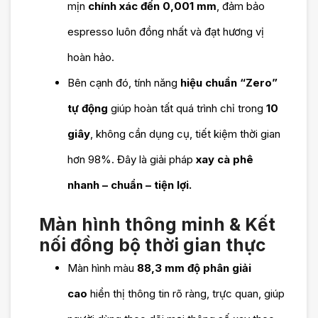
mịn
chính xác đến 0,001 mm
, đảm bảo
bảo dưỡng gia
espresso luôn đồng nhất và đạt hương vị
hạn với giá ưu đãi
hoàn hảo.
Bên cạnh đó, tính năng
hiệu chuẩn “Zero”
Hỗ trợ trả góp
tự động
giúp hoàn tất quá trình chỉ trong
10
MPOS, ACS
giây
, không cần dụng cụ, tiết kiệm thời gian
hơn 98%. Đây là giải pháp
xay cà phê
nhanh – chuẩn – tiện lợi.
Màn hình thông minh & Kết
nối đồng bộ thời gian thực
Màn hình màu
88,3 mm độ phân giải
cao
hiển thị thông tin rõ ràng, trực quan, giúp