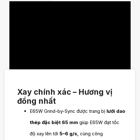
tạo chuyên sâu
Hỗ trợ
trực tiếp từ các
sự cố kỹ
chuyên gia của
thuật online
hãng
24/24:
Hỗ trợ xử lý và
sửa chữa trong
thời gian nhanh
Xay chính xác – Hương vị
đồng nhất
nhất khi máy gặp
E65W Grind-by-Sync được trang bị
lưỡi dao
trục trặc hoặc sự
thép đặc biệt 65 mm
giúp E65W đạt tốc
cố.
độ xay lên tới
5–6 g/s,
cùng công