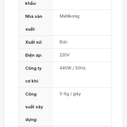
khẩu:
Mahlkonig
Nhà sản
xuất:
Đức
Xuất xứ:
220V
Điện áp:
440W / 50Hz
Công ty
cơ khí:
5-6g / giây
Công
suất xây
dựng: