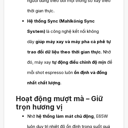
người dùng theo dõi mọi thông số xay theo
thời gian thực.
Hệ thống Sync (Mahlkönig Sync
System)
là công nghệ kết nối không
dây
giúp máy xay và máy pha cà phê tự
trao đổi dữ liệu theo thời gian thực.
Nhờ
đó, máy xay
tự động điều chỉnh độ mịn
để
mỗi shot espresso luôn
ổn định và đồng
nhất chất lượng
.
Hoạt động mượt mà – Giữ
trọn hương vị
Nhờ
hệ thống làm mát chủ động
, E65W
luôn duy trì nhiệt độ ổn định trong suốt quá