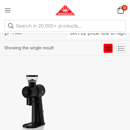
0
Filter
Sort by price: low to high
Showing the single result