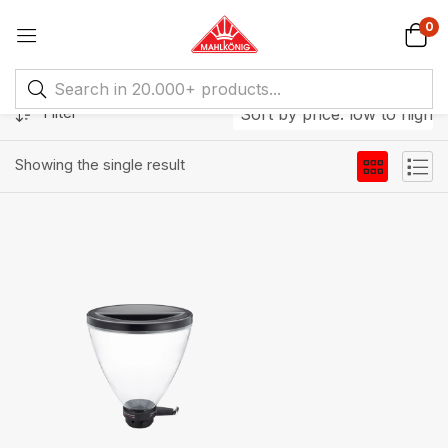
0
Filter
Sort by price: low to high
Showing the single result