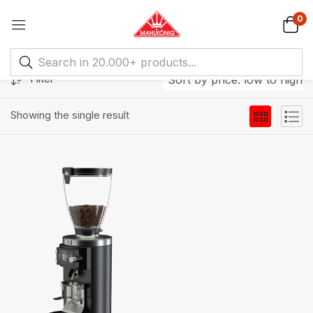
0
Filter
Sort by price: low to high
Showing the single result