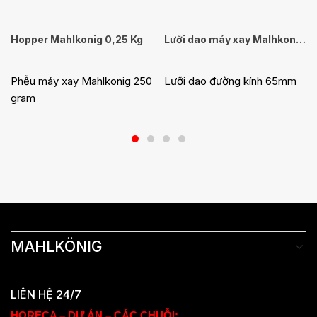
Hopper Mahlkonig 0,25 Kg
Lưỡi dao máy xay Malhkonig E65S
Phễu máy xay Mahlkonig 250
Lưỡi dao đường kính 65mm
gram
MAHLKÖNIG
LIÊN HỆ 24/7
HORECA – DỰ ÁN – CÁC CHUỖI: